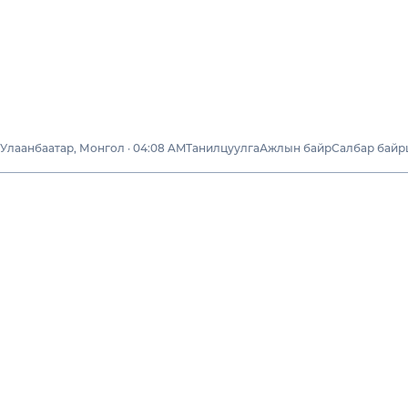
Улаанбаатар, Монгол · 04:08 AM
Танилцуулга
Ажлын байр
Салбар бай
Бидний тухай
Бидний зорилго