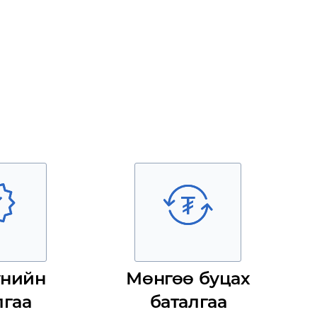
үнийн
Мөнгөө буцах
лгаа
баталгаа