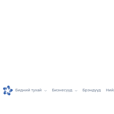
Манлайлал
Итгэлтэй
Ногоон
Бидний тухай
Бизнесүүд
Брэндүүд
Ний