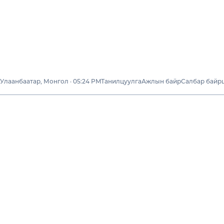
Улаанбаатар, Монгол · 05:24 PM
Танилцуулга
Ажлын байр
Салбар байр
Бизнесүүд
“ГОЛДЕН
ПРОПЕРТИЗ”
ХХК