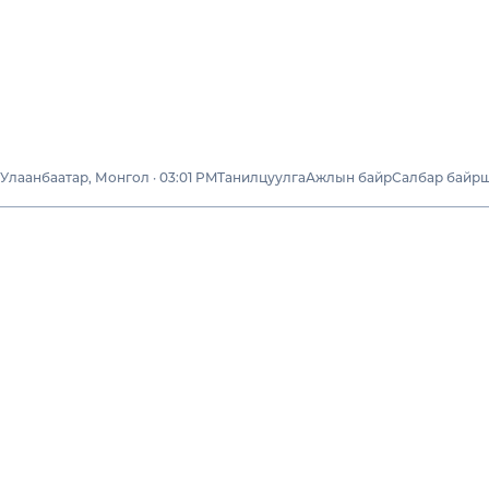
Улаанбаатар, Монгол · 03:01 PM
Танилцуулга
Ажлын байр
Салбар байр
Бизне
“