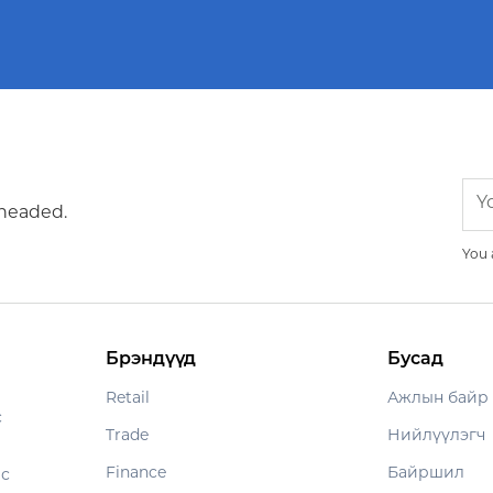
 headed.
You 
Брэндүүд
Бусад
Retail
Ажлын байр
с
Trade
Нийлүүлэгч
Finance
Байршил
ес