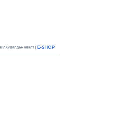
E-SHOP
шил
Худалдан авалт
|
сүүд
СИЛВЭР ТАУЭР” Х