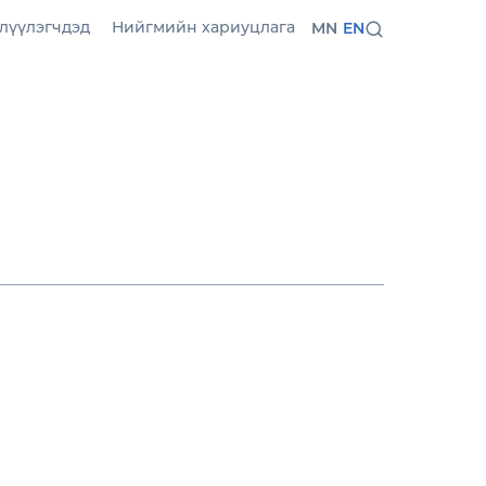
лүүлэгчдэд
Нийгмийн хариуцлага
MN
EN
ЭРЧИМ
ан, илүү уян хатан
гцэн онлайн