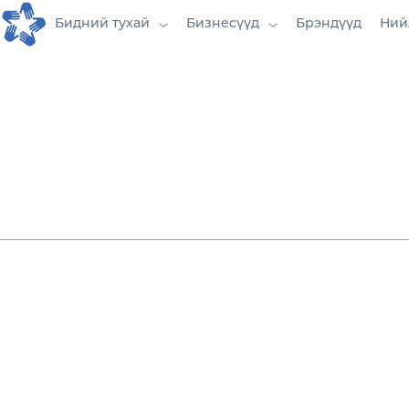
Бидний тухай
Бизнесүүд
Брэндүүд
Ний
“УХААЛАГ 
ХҮЧ” ХХК
Хэрэглэгчдэд танд илүү ойр, илүү хурд
платформ.
Дижитал технологийн хурдацтай зэрэ