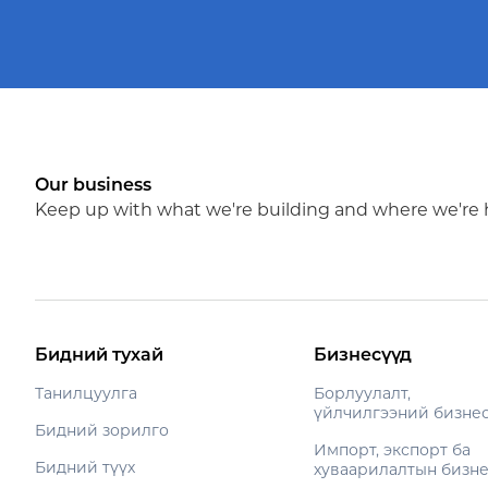
Our business
Keep up with what we're building and where we're
Бидний тухай
Бизнесүүд
Танилцуулга
Борлуулалт,
үйлчилгээний бизне
Бидний зорилго
Импорт, экспорт ба
Бидний түүх
хуваарилалтын бизн