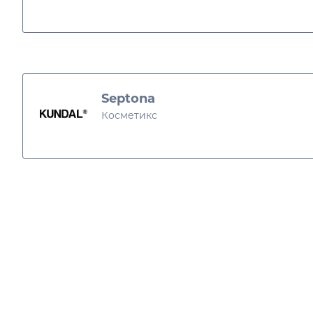
Хувийн болон гэр бүли
Septona
Косметикс
2024 оны онцлох ү
8,878