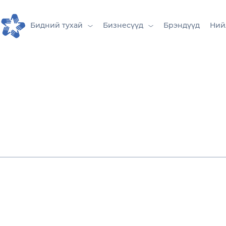
Бидний тухай
Бизнесүүд
Брэндүүд
Ний
Гоо сайхан, хувийн арчилгааны салбар
чанарын стандартыг тодорхойлогч тэ
байх.
Номин Косметикс ХХК
нь
Номин Хол
компани бөгөөд гоо сайхан, арьс бол