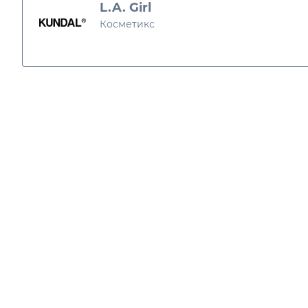
L.A. Girl
Косметикс
Давуу тал