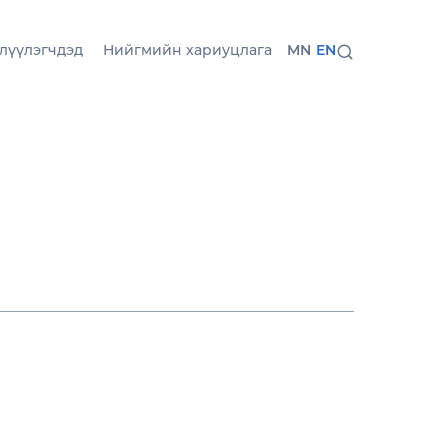
лүүлэгчдэд
Нийгмийн хариуцлага
MN
EN
т шинэ чиг хандлага,
ргүүлэгч компани
динг
-ийн салбар
он хувийн арчилгааны