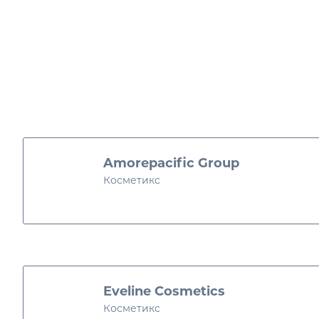
K-Beauty
Amorepacific Group
Косметикс
Олон улсын beauty брэ
Eveline Cosmetics
Косметикс