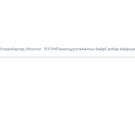
Улаанбаатар, Монгол · 11:11 PM
Танилцуулга
Ажлын байр
Салбар байрш
Бизнесүүд
“НО