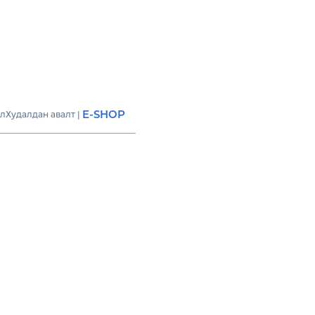
E-SHOP
ил
Худалдан авалт
|
МИН КОСМЕТИКС”