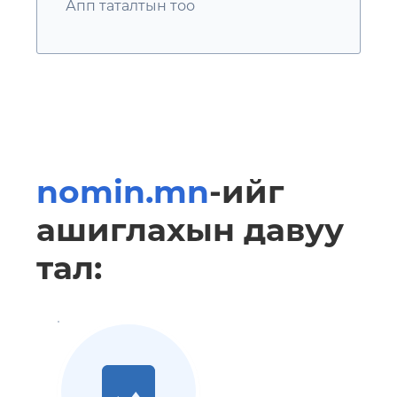
Апп таталтын тоо
nomin.mn
-ийг
ашиглахын давуу
тал: