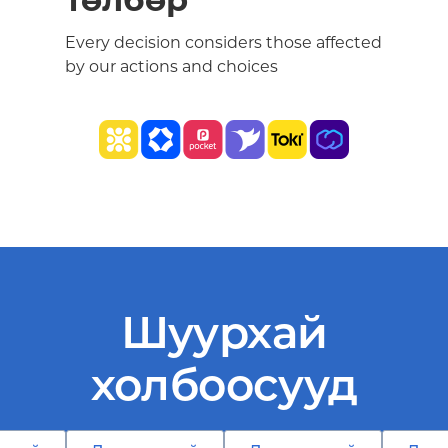
төлбөр
Every decision considers those affected
by our actions and choices
Шуурхай
холбоосууд