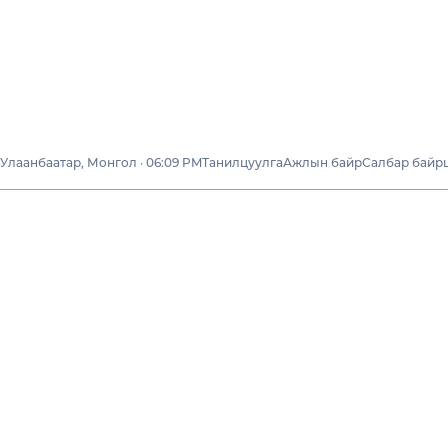
Улаанбаатар, Монгол · 06:09 PM
Танилцуулга
Ажлын байр
Салбар байр
Бизнесүүд
"НОМИН ГАЗ"
ХХК