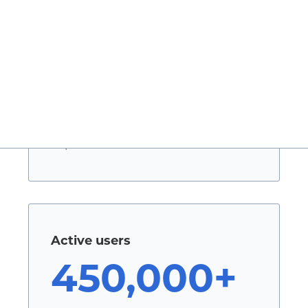
Active users
10,000+
Сарын захиалга
Active users
450,000+