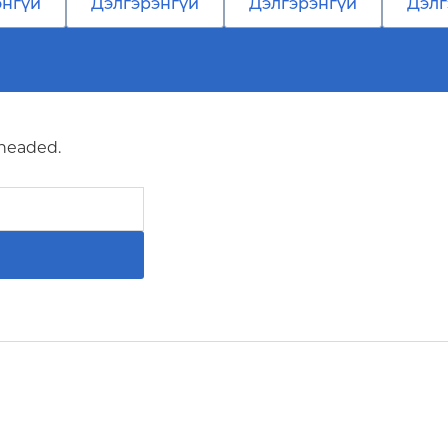
энгүй
Дэлгэрэнгүй
Дэлгэрэнгүй
Дэлг
 headed.