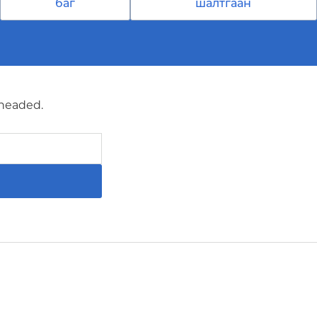
баг
шалтгаан
 headed.