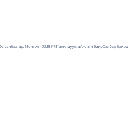
Улаанбаатар, Монгол · 03:18 PM
Танилцуулга
Ажлын байр
Салбар байр
Бидний тухай
Нийгмийн
хариуцлага