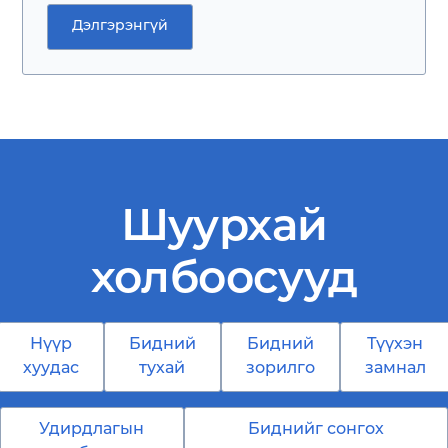
Дэлгэрэнгүй
Шуурхай
холбоосууд
Нүүр
Бидний
Бидний
Түүхэн
хуудас
тухай
зорилго
замнал
Удирдлагын
Биднийг сонгох