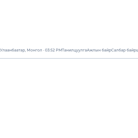
Улаанбаатар, Монгол · 03:52 PM
Танилцуулга
Ажлын байр
Салбар байр
Бизнесүүд
Эко Стандарт
Лаборатори