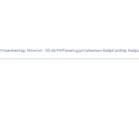
Улаанбаатар, Монгол · 05:46 PM
Танилцуулга
Ажлын байр
Салбар байр
Бизнесүү
Мэ