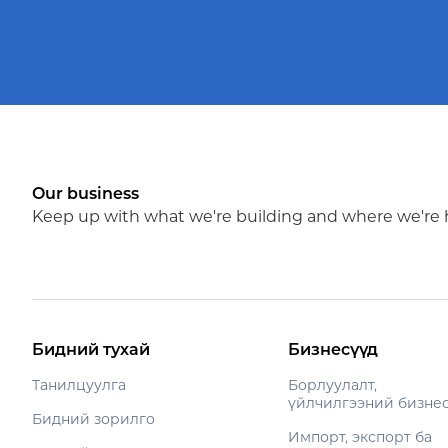
хуудас
commerce
Our business
Keep up with what we're building and where we're
Бидний тухай
Бизнесүүд
Танилцуулга
Борлуулалт,
үйлчилгээний бизне
Бидний зорилго
Импорт, экспорт ба