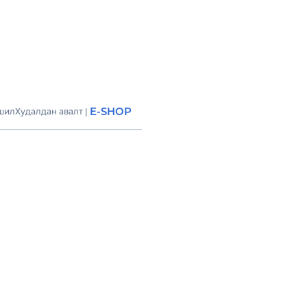
E-SHOP
шил
Худалдан авалт
|
д
дээллийн технол