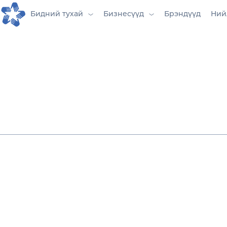
Бидний тухай
Бизнесүүд
Брэндүүд
Ний
Мэдээллий
технологи
Хэрэглэгчдэд танд илүү ойр, илүү хурд
платформ.
Дижитал технологийн хурдацтай зэрэ