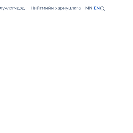
лүүлэгчдэд
Нийгмийн хариуцлага
MN
EN
н
ан, илүү уян хатан
гцэн онлайн