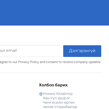
Бизнесүүд
бизнес
agree to our Privacy Policy and consent to receive company updates.
Холбоо барих
Номин Юнайтед
Хан-Уул дүүрэг,
Чингисийн өргөн
чөлөө Улаанбаатар