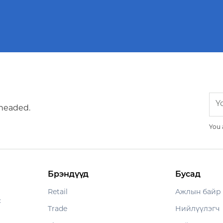
Карт
ХХК
 headed.
You 
Брэндүүд
Бусад
Retail
Ажлын байр
с
Trade
Нийлүүлэгч