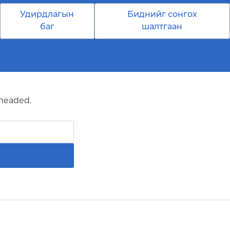
Удирдлагын
Биднийг сонгох
баг
шалтгаан
 headed.