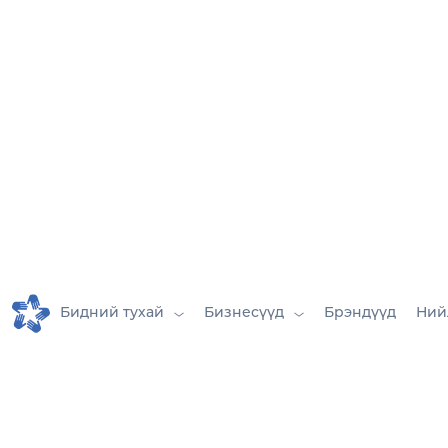
4 цагийн шуурхай хүргэлт
Бидний тухай
Бизнесүүд
Брэндүүд
Ний
Зээлийн үйлчилгээ