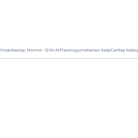
Улаанбаатар, Монгол · 12:04 AM
Танилцуулга
Ажлын байр
Салбар байр
Бизнесүүд
Технологийн
бизнес