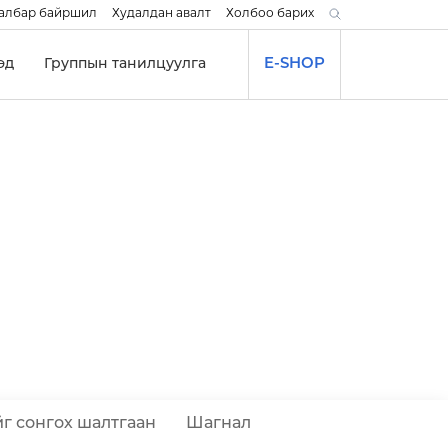
албар байршил
Худалдан авалт
Холбоо барих
эд
Группын танилцуулга
E-SHOP
г сонгох шалтгаан
Шагнал