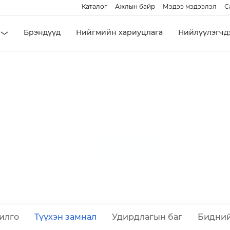
Каталог
Ажлын байр
Мэдээ мэдээлэл
С
Брэндүүд
Нийгмийн хариуцлага
Нийлүүлэгчд
Бидний түүх
НҮҮР ХУУДАС
илго
Түүхэн замнал
Удирдлагын баг
Бидний