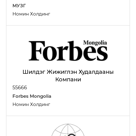
МУЗГ
Номин Холдинг
Шилдэг Жижиглэн Худалдааны
Компани
Агаарын тээвэр, автомотив, логистик
55666
Forbes Mongolia
Номин Холдинг