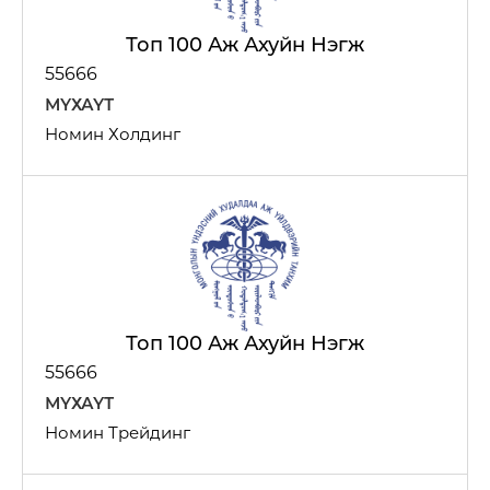
Шагнал
Топ 100 Аж Ахуйн Нэгж
БИЗНЕСҮҮД
55666
МҮХАҮТ
Банк, санхүү
Номин Холдинг
Топ 100 Аж Ахуйн Нэгж
55666
МҮХАҮТ
Номин Трейдинг
Борлуулалт үйлчилгээ