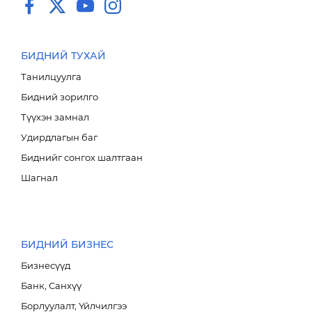
Ажлын байр
Мэдээ мэдээлэл
БИДНИЙ ТУХАЙ
Салбар байршил
MN
Танилцуулга
Тендер
EN
Бидний зорилго
Холбоо барих
1800-2888
Түүхэн замнал
Удирдлагын баг
Биднийг сонгох шалтгаан
Шагнал
БИДНИЙ БИЗНЕС
Бизнесүүд
Банк, Санхүү
Борлуулалт, Үйлчилгээ