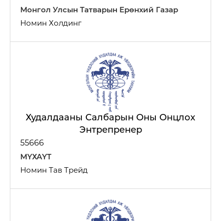
Монгол Улсын Татварын Ерөнхий Газар
Номин Холдинг
Барилга үл хөдлөх хөрөнгө
Худалдааны Салбарын Оны Онцлох
Энтрепренер
55666
МҮХАҮТ
Номин Тав Трейд