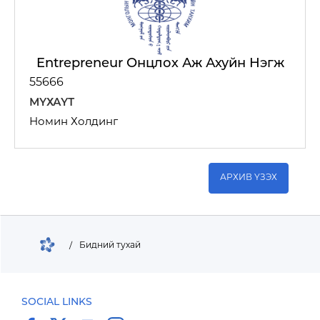
Entrepreneur Онцлох Аж Ахуйн Нэгж
55666
БРЭНД
МҮХАҮТ
Номин Холдинг
НИЙГМИЙН ХАРИУЦЛАГА
АРХИВ ҮЗЭХ
/
Бидний тухай
E-SHOP
SOCIAL LINKS