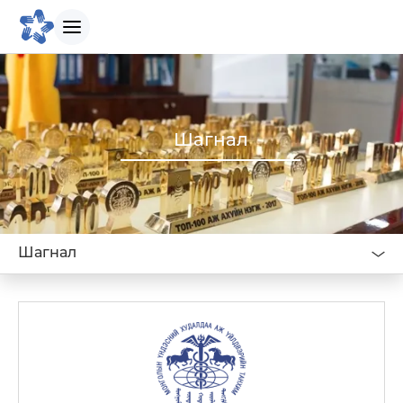
БИДНИЙ ТУХАЙ
Шагнал
Танилцуулга
Бидний зорилго
Шагнал
Бидний түүх
Удирдлагын баг
Биднийг сонгох шалтгаан