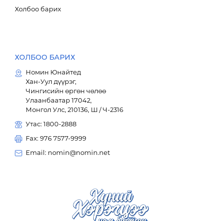
Холбоо барих
ХОЛБОО БАРИХ
Номин Юнайтед
Хан-Уул дүүрэг,
Чингисийн өргөн чөлөө
Улаанбаатар 17042,
Монгол Улс, 210136, Ш / Ч-2316
Утас: 1800-2888
Fax: 976 7577-9999
Email: nomin@nomin.net