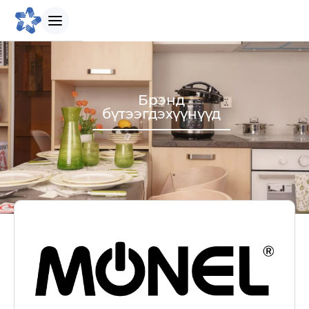
БИДНИЙ ТУХАЙ
Брэнд
бүтээгдэхүүнүүд
Танилцуулга
Бидний зорилго
Бидний түүх
Удирдлагын баг
Биднийг сонгох шалтгаан