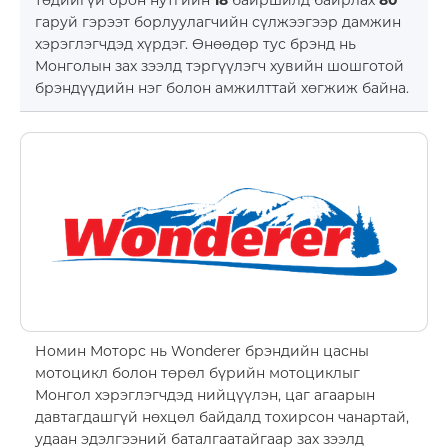
төдийгүй орон нутгийн
18
байршилд байрлах
80
гаруй гэрээт борлуулагчийн сүлжээгээр дамжин
хэрэглэгчдэд хүрдэг. Өнөөдөр тус брэнд нь
Монголын зах зээлд тэргүүлэгч хувийн шошготой
брэндүүдийн нэг болон амжилттай хөгжиж байна.
Номин Моторс нь Wonderer брэндийн цасны
мотоцикл болон төрөл бүрийн мотоциклыг
Монгол хэрэглэгчдэд нийцүүлэн, цаг агаарын
давтагдашгүй нөхцөл байдалд тохирсон чанартай,
удаан эдэлгээний баталгаатайгаар зах зээлд
Мэдээллийн технологи