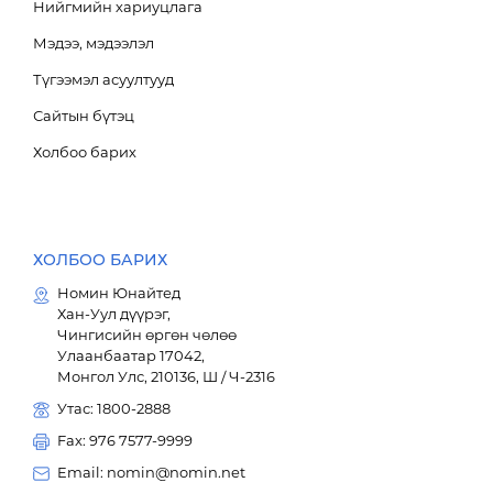
Нийгмийн хариуцлага
Мэдээ, мэдээлэл
Түгээмэл асуултууд
Сайтын бүтэц
Холбоо барих
ХОЛБОО БАРИХ
Номин Юнайтед
Хан-Уул дүүрэг,
Чингисийн өргөн чөлөө
Улаанбаатар 17042,
Монгол Улс, 210136, Ш / Ч-2316
Утас: 1800-2888
Fax: 976 7577-9999
Email: nomin@nomin.net