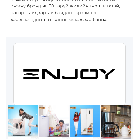
энэхүү брэнд нь 30 гаруй жилийн туршлагатай,
чанар, найдвартай байдлыг эрхэмлэн
хэрэглэгчдийн итгэлийг хүлээсээр байна.
Импорт, Экспорт дистрибьюшн