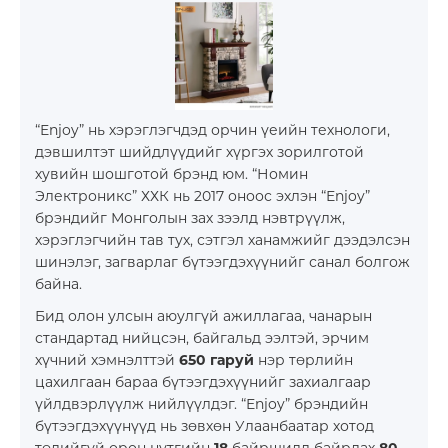
“Enjoy” нь хэрэглэгчдэд орчин үеийн технологи,
дэвшилтэт шийдлүүдийг хүргэх зорилготой
хувийн шошготой брэнд юм. “Номин
Электроникс” ХХК нь 2017 оноос эхлэн “Enjoy”
брэндийг Монголын зах зээлд нэвтрүүлж,
хэрэглэгчийн тав тух, сэтгэл ханамжийг дээдэлсэн
шинэлэг, загварлаг бүтээгдэхүүнийг санал болгож
Агаарын тээвэр, автомотив, логистик
байна.
Бид олон улсын аюулгүй ажиллагаа, чанарын
стандартад нийцсэн, байгальд ээлтэй, эрчим
хүчний хэмнэлттэй
650 гаруй
нэр төрлийн
цахилгаан бараа бүтээгдэхүүнийг захиалгаар
үйлдвэрлүүлж нийлүүлдэг. “Enjoy” брэндийн
бүтээгдэхүүнүүд нь зөвхөн Улаанбаатар хотод