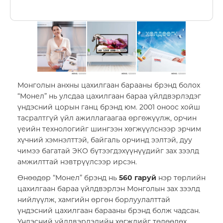
Шагнал
БИЗНЕСҮҮД
Банк, санхүү
Монголын анхны цахилгаан барааны брэнд болох
“Монел” нь улсдаа цахилгаан бараа үйлдвэрлэдэг
үндэсний цорын ганц брэнд юм. 2001 оноос хойш
тасралтгүй үйл ажиллагаагаа өргөжүүлж, орчин
үеийн технологийг шингээн хөгжүүлснээр эрчим
хүчний хэмнэлттэй, байгаль орчинд ээлтэй, дуу
чимээ багатай ЭКО бүтээгдэхүүнүүдийг зах зээлд
амжилттай нэвтрүүлсээр ирсэн.
Өнөөдөр “Монел” брэнд нь
560 гаруй
нэр төрлийн
цахилгаан бараа үйлдвэрлэн Монголын зах зээлд
нийлүүлж, хамгийн өргөн борлуулалттай
үндэсний цахилгаан барааны брэнд болж чадсан.
Борлуулалт үйлчилгээ
Үндэсний үйлдвэрлэлийн хөгжлийг төлөөлөх