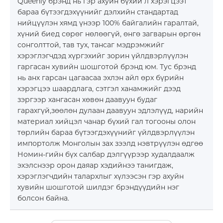
Queenly брэнд нь гэр ахуйн бүхий л хэрэгцээт
бараа бүтээгдэхүүнийг дэлхийн стандартад
нийцүүлэн хямд үнээр 100% байгалийн гаралтай,
хүний биед сөрөг нөлөөгүй, өнгө загварын өргөн
сонголттой, тав тух, тансаг мэдрэмжийг
хэрэглэгчдэд хүргэхийг зорин үйлдвэрлүүлэн
БРЭНД
гаргасан хувийн шошготой брэнд юм. Тус брэнд
нь анх гарсан цагаасаа эхлэн айл өрх бүрийн
хэрэгцээ шаардлага, сэтгэл ханамжийг дээд
НИЙГМИЙН ХАРИУЦЛАГА
зэргээр хангасан хөвөн даавуун будаг
гарахгүй,зөөлөн дулаан даавуун эдлэлүүд, нарийн
материал хийцэл чанар бүхий гал тогооны олон
төрлийн бараа бүтээгдэхүүнийг үйлдвэрлүүлэн
импортолж Монголын зах зээлд нэвтрүүлэн өдгөө
Номин-гийн бүх салбар дэлгүүрээр худалдаалж
эхэлснээр орон даяар хэдийнээ танигдаж,
хэрэглэгчдийн талархлыг хүлээсэн гэр ахуйн
хувийн шошготой шилдэг брэндүүдийн нэг
E-SHOP
болсон байна.