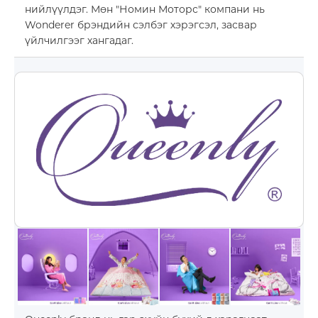
нийлүүлдэг. Мөн "Номин Моторс" компани нь
Wonderer брэндийн сэлбэг хэрэгсэл, засвар
үйлчилгээг хангадаг.
Барилга үл хөдлөх хөрөнгө