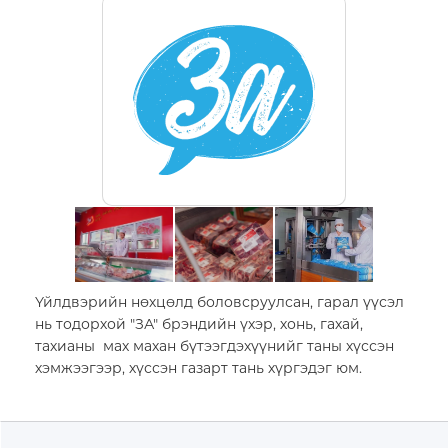
Ажлын байр
Мэдээ мэдээлэл
Салбар байршил
MN
Тендер
EN
Холбоо барих
1800-2888
Үйлдвэрийн нөхцөлд боловсруулсан, гарал үүсэл
нь тодорхой "ЗА" брэндийн үхэр, хонь, гахай,
тахианы мах махан бүтээгдэхүүнийг таны хүссэн
хэмжээгээр, хүссэн газарт тань хүргэдэг юм.