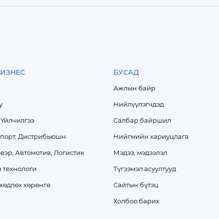
ИЗНЕС
БУСАД
Ажлын байр
ү
Нийлүүлэгчдэд
 Үйлчилгээ
Салбар байршил
спорт, Дистрибьюшн
Нийгмийн хариуцлага
вэр, Автомотив, Логистик
Мэдээ, мэдээлэл
 технологи
Түгээмэл асуултууд
 хөдлөх хөрөнгө
Сайтын бүтэц
Холбоо барих