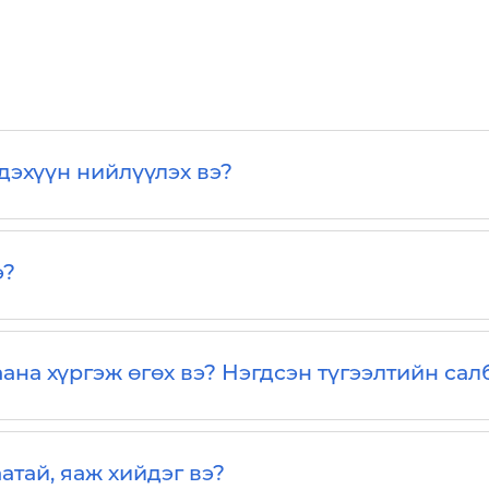
дэхүүн нийлүүлэх вэ?
э?
ана хүргэж өгөх вэ? Нэгдсэн түгээлтийн сал
атай, яаж хийдэг вэ?