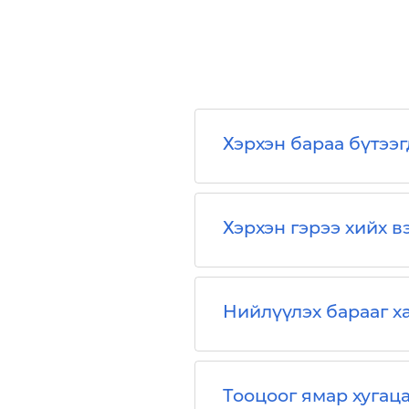
Хэрхэн бараа бүтээг
Хэрхэн гэрээ хийх в
Нийлүүлэх барааг ха
Тооцоог ямар хугаца