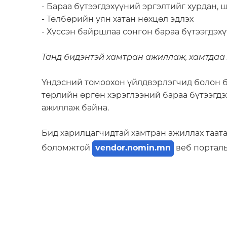
- Бараа бүтээгдэхүүний эргэлтийг хурдан, 
- Төлбөрийн уян хатан нөхцөл эдлэх
- Хүссэн байршлаа сонгон бараа бүтээгдэх
Танд бидэнтэй хамтран ажиллаж, хамтдаа 
Үндэсний томоохон үйлдвэрлэгчид болон 
төрлийн өргөн хэрэглээний бараа бүтээгд
ажиллаж байна.
Бид харилцагчидтай хамтран ажиллах таат
боломжтой
vendor.nomin.mn
веб порталы