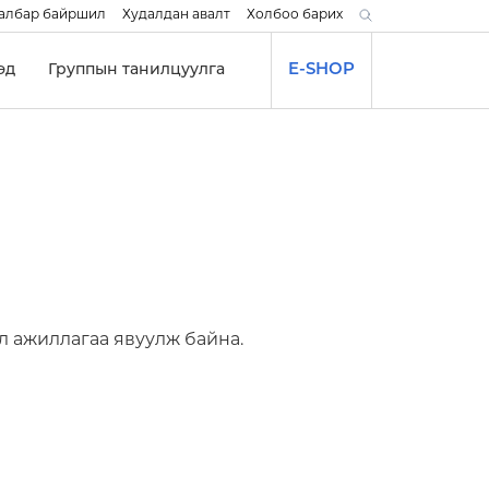
албар байршил
Худалдан авалт
Холбоо барих
эд
Группын танилцуулга
E-SHOP
л ажиллагаа явуулж байна.