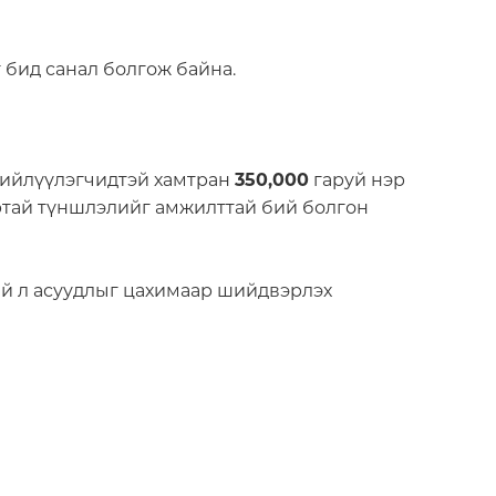
 бид санал болгож байна.
нийлүүлэгчидтэй хамтран
350,000
гаруй нэр
артай түншлэлийг амжилттай бий болгон
ий л асуудлыг цахимаар шийдвэрлэх