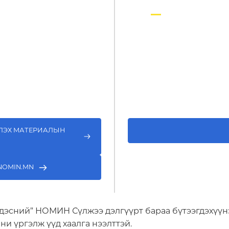
нийлүүлж,
Бараа бүтээгдэхүүнэ
түрээслэх боломж.
ҮЛЭХ МАТЕРИАЛЫН
NOMIN.MN
дэсний” НОМИН Сүлжээ дэлгүүрт бараа бүтээгдэхүүн
ни үргэлж үүд хаалга нээлттэй.