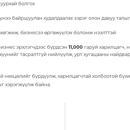
шуурхай болгох
үүнээ байршуулан худалдаалах зэрэг олон давуу талыг
хөгжиж, бизнесээ өргөжүүлэх боломж нээлттэй.
бизнес эрхлэгчдээс бүрдсэн
11,000
гаруй харилцагч, 
эхүүнийг тасралтгүй нийлүүлж, урт хугацааны найдв
ай нөхцөлийг бүрдүүлж, харилцагчтай холбоотой бүх
г хэрэгжүүлж байна.