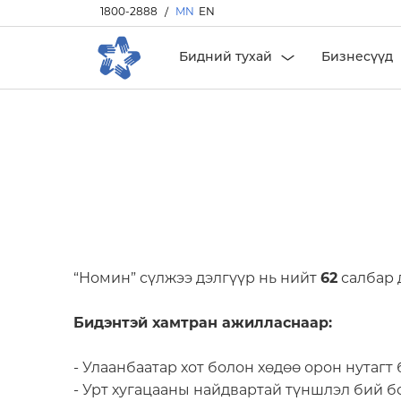
1800-2888
/
MN
EN
Бидний тухай
Бизнесүүд
“Номин” сүлжээ дэлгүүр нь нийт
62
салбар 
Бидэнтэй хамтран ажилласнаар:
- Улаанбаатар хот болон хөдөө орон нутагт 
- Урт хугацааны найдвартай түншлэл бий б