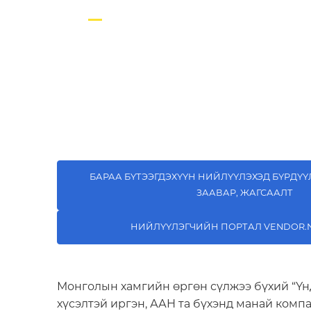
Сүлжээ дэлгүүрээр бараа бүтээгдэхүүнээ 
борлуулалтын сувгаа нэмэгдүүлэх боломж.
БАРАА БҮТЭЭГДЭХҮҮН НИЙЛҮҮЛЭХЭД БҮРДҮ
ЗААВАР, ЖАГСААЛТ
НИЙЛҮҮЛЭГЧИЙН ПОРТАЛ VENDOR.
Монголын хамгийн өргөн сүлжээ бүхий “Үн
хүсэлтэй иргэн, ААН та бүхэнд манай компа