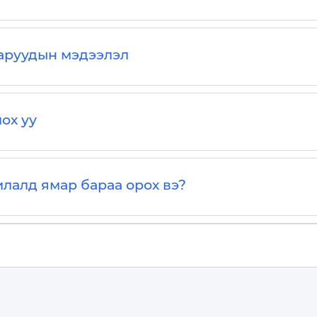
баруудын мэдээлэл
ох уу
илалд ямар бараа орох вэ?