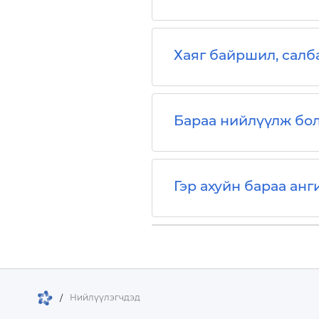
Хаяг байршил, сал
Бараа нийлүүлж бол
Гэр ахуйн бараа анг
/
Нийлүүлэгчдэд