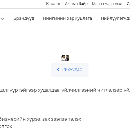
Каталог
Ажлын байр
Мэдээ мэдээлэл
С
Брэндүүд
Нийгмийн хариуцлага
Нийлүүлэгчд
Нийлүүлэгчдэд
НҮҮР ХУУДАС
дэлгүүртэйгээр худалдаа, үйлчилгээний чиглэлээр үй
бизнесийн хүрээ, зах зээлээ тэлэх
олгох