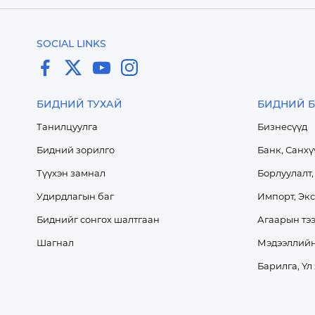
SOCIAL LINKS
БИДНИЙ ТУХАЙ
БИДНИЙ Б
Танилцуулга
Бизнесүүд
Бидний зорилго
Банк, Санхү
Түүхэн замнал
Борлуулалт,
Удирдлагын баг
Импорт, Эк
Биднийг сонгох шалтгаан
Агаарын тээ
Шагнал
Мэдээллийн
Барилга, Үл