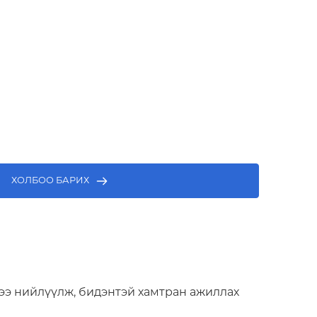
э худалдаалах, таатай орчин бүхий талбай
ХОЛБОО БАРИХ
ээ нийлүүлж, бидэнтэй хамтран ажиллах