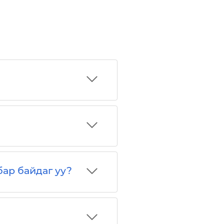
бар байдаг уу?