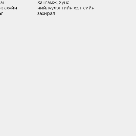
ган
Хангамж, Хүнс
аж ахуйн
нийлүүлэлтийн хэлтсийн
ал
захирал