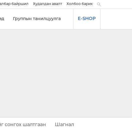
албар байршил
Худалдан авалт
Холбоо барих
эд
Группын танилцуулга
E-SHOP
г сонгох шалтгаан
Шагнал