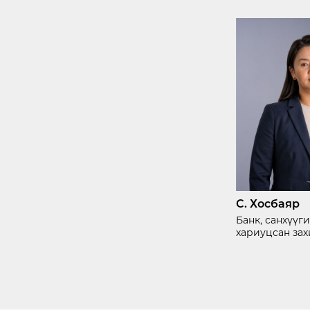
С. Хосбаяр
Банк, санхүүг
хариуцсан за