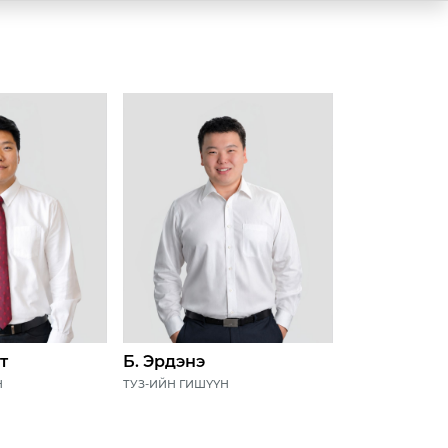
т
Б. Эрдэнэ
Н
ТУЗ-ИЙН ГИШҮҮН