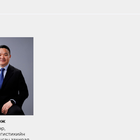
рж
эр,
огистикийн