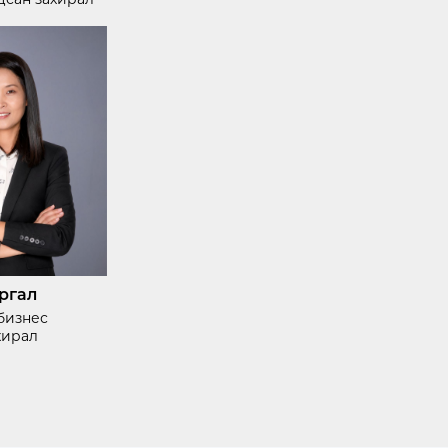
цсан захирал
ргал
бизнес
хирал