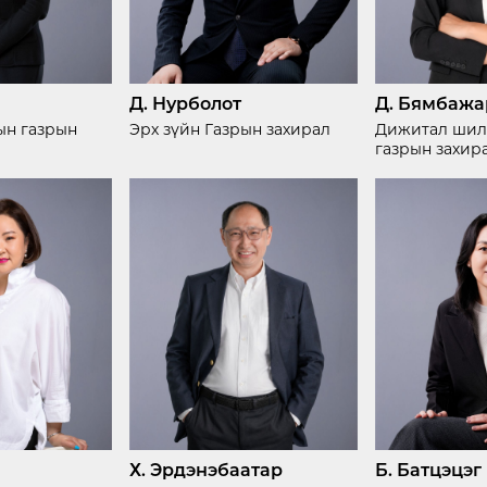
Д. Нурболот
Д. Бямбажа
ын газрын
Эрх зүйн Газрын захирал
Дижитал ши
газрын захир
Х. Эрдэнэбаатар
Б. Батцэцэг