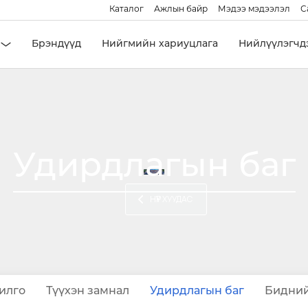
Каталог
Ажлын байр
Мэдээ мэдээлэл
С
Брэндүүд
Нийгмийн хариуцлага
Нийлүүлэгчд
Удирдлагын баг
НҮҮР ХУУДАС
илго
Түүхэн замнал
Удирдлагын баг
Бидний