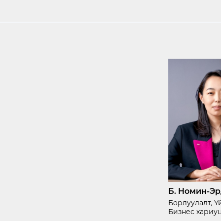
Б. Номин-Э
Борлуулалт, 
Бизнес хариу