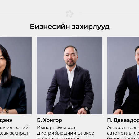
Бизнесийн захирлууд
рдэнэ
Б. Хонгор
П. Даваадо
Үйлчилгээний
Импорт, Экспорт,
Агаарын тээв
цсан захирал
Дистрибьюшний Бизнес
автомотив, л