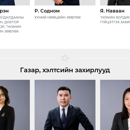
үрэн
Р. Содном
Я. Наваан
ХУДАЛДААНЫ
ХҮНИЙ НӨӨЦИЙН ЗӨВЛӨХ
"НОМИН ХОЛДИН
Н, ДОКТОР
ГҮЙЦЭТГЭХ ЗАХ
СОР, “НОМИН
ЙН ЗӨВЛӨХ
Газар, хэлтсийн захирлууд