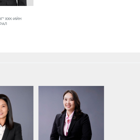
Г" ХХК-ИЙН
ИРАЛ