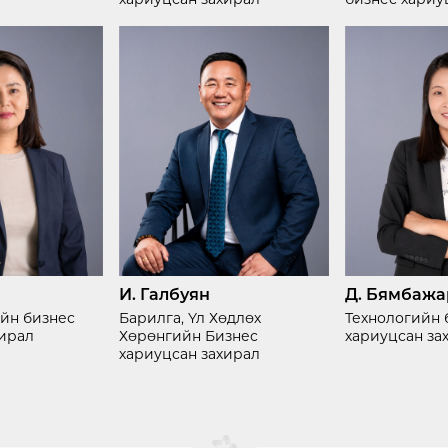
хариуцсан захирал
бизнес хариу
И. Галбуян
Д. Бямбажа
ийн бизнес
Барилга, Үл Хөдлөх
Технологийн 
хирал
Хөрөнгийн Бизнес
хариуцсан за
хариуцсан захирал