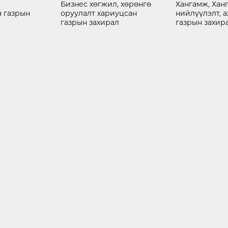
Бизнес хөгжил, хөрөнгө
Хангамж, Хан
 газрын
оруулалт хариуцсан
нийлүүлэлт, 
газрын захирал
газрын захир