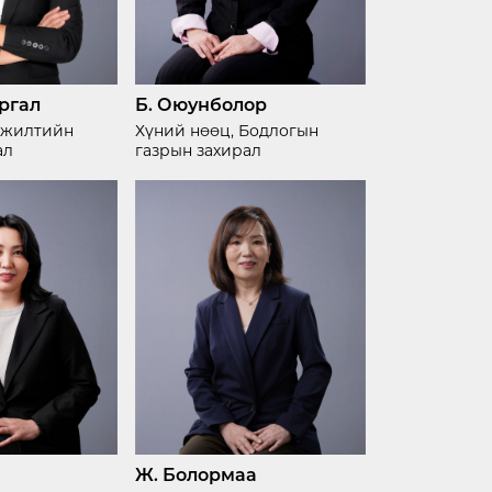
ргал
Б. Оюунболор
лжилтийн
Хүний нөөц, Бодлогын
ал
газрын захирал
Ж. Болормаа