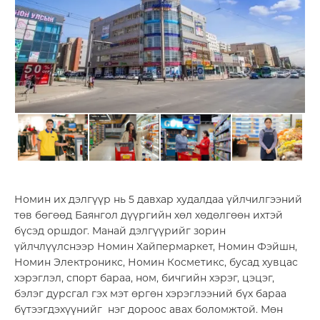
Шагнал
БИЗНЕСҮҮД
Банк, санхүү
Номин их дэлгүүр нь 5 давхар худалдаа үйлчилгээний
төв бөгөөд Баянгол дүүргийн хөл хөдөлгөөн ихтэй
бүсэд оршдог. Манай дэлгүүрийг зорин
үйлчлүүлснээр Номин Хайпермаркет, Номин Фэйшн,
Номин Электроникс, Номин Косметикс, бусад хувцас
хэрэглэл, спорт бараа, ном, бичгийн хэрэг, цэцэг,
бэлэг дурсгал гэх мэт өргөн хэрэглээний бүх бараа
Борлуулалт үйлчилгээ
бүтээгдэхүүнийг нэг дороос авах боломжтой. Мөн