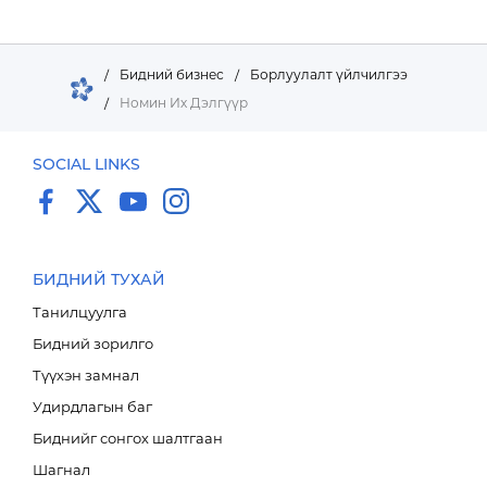
/
Бидний бизнес
/
Борлуулалт үйлчилгээ
/
Номин Их Дэлгүүр
БРЭНД
SOCIAL LINKS
НИЙГМИЙН ХАРИУЦЛАГА
БИДНИЙ ТУХАЙ
Танилцуулга
Бидний зорилго
Түүхэн замнал
Удирдлагын баг
E-SHOP
Биднийг сонгох шалтгаан
Шагнал