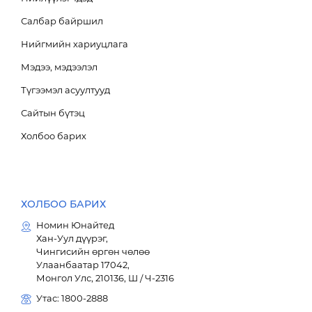
Салбар байршил
Нийгмийн хариуцлага
Мэдээ, мэдээлэл
Түгээмэл асуултууд
Сайтын бүтэц
Холбоо барих
ХОЛБОО БАРИХ
Номин Юнайтед
Хан-Уул дүүрэг,
Чингисийн өргөн чөлөө
Улаанбаатар 17042,
Монгол Улс, 210136, Ш / Ч-2316
Утас: 1800-2888