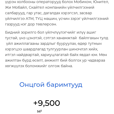
үүрэн холбооны операторууд болох Мобиком, Юнител,
Жи Мобайл, Скайтел компанийн үйлчилгээний
салбарууд, гар утас, дагалдах хэрэгсэл, засвар
үйлчилгээ ATM, ТҮЦ машин, үсчин зэрэг үйлчилгээний
газрууд нэг дор төвлөрсөн.
Бидний зорилго бол үйлчлүүлэгчийг илүү ашиг
тустай, үнэ цэнэтэй, сэтгэл ханамжтай байлгахын тулд
үйл ажиллагааны зардлыг бууруулах, өдөр тутмын
хэрэгцээ шаардлагад тулгуурлан шинэчлэл хийх,
итгэл найдвартай, хариуцлагатай байх явдал юм. Мөн
ажилтан бүрд өсөлт, амжилт бий болгох ур чадвараа
хөгжүүлэх боломжийг олгож байна.
Онцгой баримтууд
Импорт, Экспорт дистрибьюшн
+9,500
М²