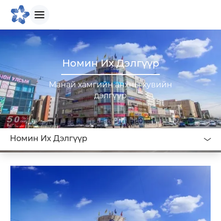
БИДНИЙ ТУХАЙ
Номин Их Дэлгүүр
Манай хамгийн анхны хувийн
Танилцуулга
дэлгүүр
Бидний зорилго
Номин Их Дэлгүүр
Бидний түүх
Удирдлагын баг
Биднийг сонгох шалтгаан