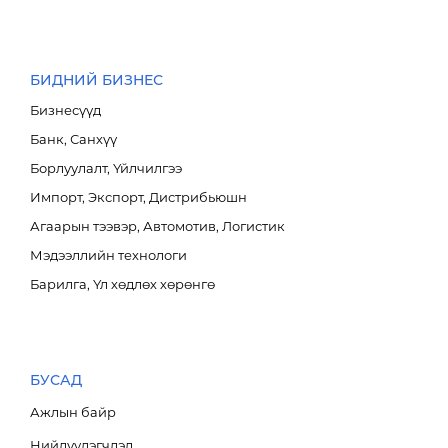
Ажлын байр
Мэдээ мэдээлэл
БИДНИЙ БИЗНЕС
Салбар байршил
MN
Бизнесүүд
Тендер
EN
Банк, Санхүү
Холбоо барих
1800-2888
Борлуулалт, Үйлчилгээ
Импорт, Экспорт, Дистрибьюшн
Агаарын тээвэр, Автомотив, Логистик
Мэдээллийн технологи
Барилга, Үл хөдлөх хөрөнгө
БУСАД
Ажлын байр
Нийлүүлэгчдэд