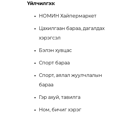
Үйлчилгээ:
НОМИН Хайпермаркет
Цахилгаан бараа, дагалдах
хэрэгсэл
Бэлэн хувцас
Спорт бараа
Спорт, аялал жуулчлалын
бараа
Гэр ахуй, тавилга
Ном, бичиг хэрэг
Мэдээллийн технологи