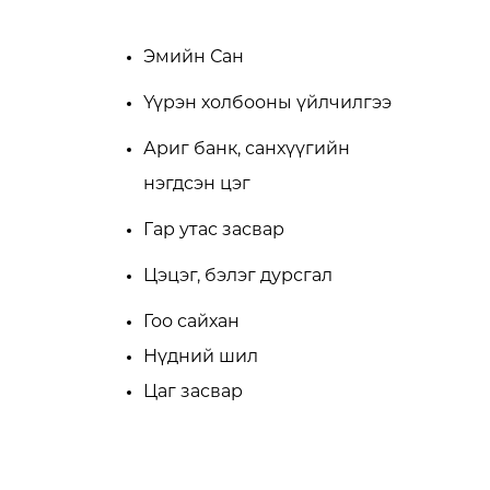
Эмийн Сан
Үүрэн холбооны үйлчилгээ
Ариг банк, санхүүгийн
Барилга үл хөдлөх хөрөнгө
нэгдсэн цэг
Гар утас засвар
Цэцэг, бэлэг дурсгал
Гоо сайхан
Нүдний шил
Цаг засвар