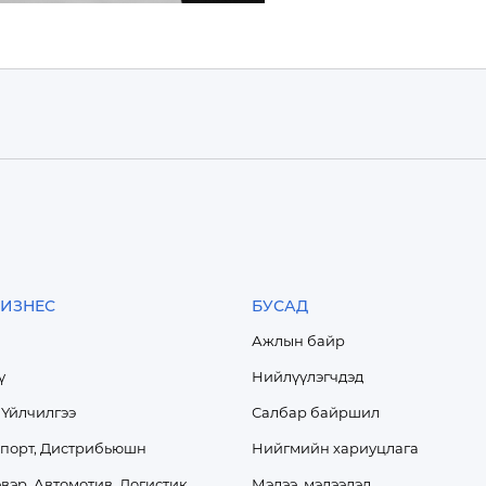
ИЗНЕС
БУСАД
Ажлын байр
ү
Нийлүүлэгчдэд
 Үйлчилгээ
Салбар байршил
спорт, Дистрибьюшн
Нийгмийн хариуцлага
вэр, Автомотив, Логистик
Мэдээ, мэдээлэл