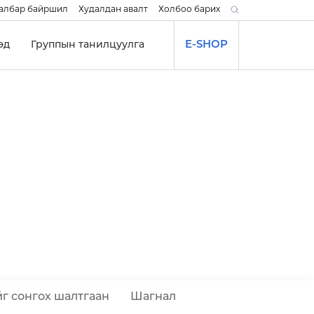
албар байршил
Худалдан авалт
Холбоо барих
эд
Группын танилцуулга
E-SHOP
г сонгох шалтгаан
Шагнал