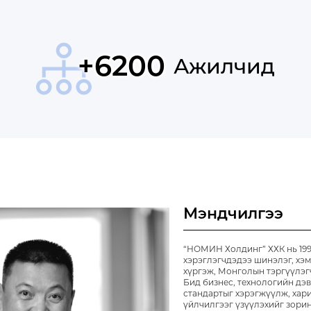
+260
Импортын
Мэндчилгээ
“НОМИН Холдинг” ХХК нь 199
хэрэглэгчдэдээ шинэлэг, хэм
хүргэж, Монголын тэргүүлэг
Бид бизнес, технологийн дэ
стандартыг хэрэгжүүлж, хар
үйлчилгээг үзүүлэхийг зорин