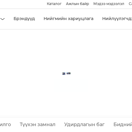
Каталог
Ажлын байр
Мэдээ мэдээлэл
С
Брэндүүд
Нийгмийн хариуцлага
Нийлүүлэгчд
Танилцуулга
НҮҮР ХУУДАС
илго
Түүхэн замнал
Удирдлагын баг
Бидний