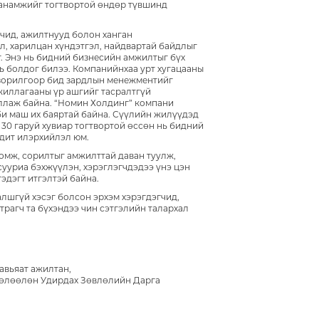
ханамжийг тогтвортой өндөр түвшинд
чид, ажилтнууд болон ханган
л, харилцан хүндэтгэл, найдвартай байдлыг
. Энэ нь бидний бизнесийн амжилтыг бүх
ь болдог билээ. Компанийнхаа урт хугацааны
 зорилгоор бид зардлын менежментийг
жиллагааны үр ашгийг тасралтгүй
ллаж байна. “Номин Холдинг” компани
би маш их баяртай байна. Сүүлийн жилүүдэд
30 гаруй хувиар тогтвортой өссөн нь бидний
дит илэрхийлэл юм.
омж, сорилтыг амжилттай даван туулж,
сууриа бэхжүүлэн, хэрэглэгчдэдээ үнэ цэн
гэдэгт итгэлтэй байна.
лшгүй хэсэг болсон эрхэм хэрэгдэгчид,
трагч та бүхэндээ чин сэтгэлийн талархал
авьяат ажилтан,
өлөөлөн Удирдах Зөвлөлийн Дарга