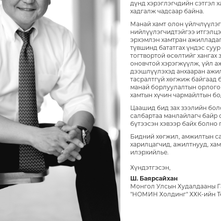
дүнд хэрэглэгчдийн сэтгэл 
хадгалж чадсаар байна.
Манай хамт олон үйлчлүүлэг
нийлүүлэгчидтэйгээ итгэлцэ
эрхэмлэн хамтран ажилладаг
түвшинд бататгах үндэс суур
тогтвортой өсөлтийг хангах
оновчтой хэрэгжүүлж, үйл а
дээшлүүлэхэд анхааран ажи
тасралтгүй хөгжиж байгаад 
манай борлуулалтын орлого 
хамтын хүчин чармайлтын бо
Цаашид бид зах зээлийн бол
салбартаа манлайлагч байр 
бүтээсэн хэвээр байх болно 
Бидний хөгжил, амжилтын са
харилцагчид, ажилтнууд, хам
илэрхийлье.
Хүндэтгэсэн,
Ш. Баярсайхан
Монгол Улсын Худалдааны Г
"НОМИН Холдинг" ХХК-ийн Т