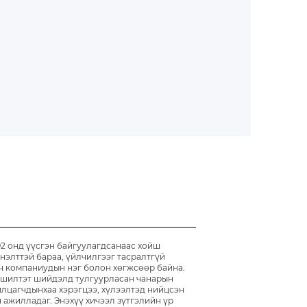
 брэндүүд
2 онд үүсгэн байгуулагдсанаас хойш
нэлттэй бараа, үйлчилгээг тасралтгүй
ч компаниудын нэг болон хөгжсөөр байна.
вшилтэт шийдэлд тулгуурласан чанарын
илцагчдынхаа хэрэгцээ, хүлээлтэд нийцсэн
 ажилладаг. Энэхүү хичээл зүтгэлийн үр