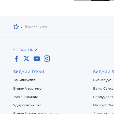
/
Бидний тухай
SOCIAL LINKS
БИДНИЙ ТУХАЙ
БИДНИЙ Б
Танилцуулга
Бизнесүүд
Бидний зорилго
Банк, Санхү
Түүхэн замнал
Борлуулалт,
Удирдлагын баг
Импорт, Эк
Биднийг сонгох шалтгаан
Агаарын тээ