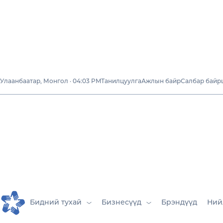
Улаанбаатар, Монгол · 04:03 PM
Танилцуулга
Ажлын байр
Салбар байр
Бидний ту
ША
Бидний тухай
Бизнесүүд
Брэндүүд
Ний