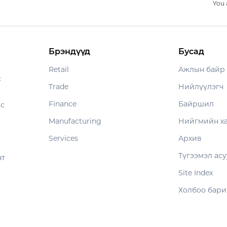
You 
Брэндүүд
Бусад
Retail
Ажлын байр
с
Trade
Нийлүүлэгч
Finance
Байршил
ес
Manufacturing
Нийгмийн х
Services
Архив
Түгээмэл асу
нт
Site Index
Холбоо бари