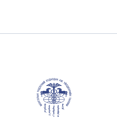
С
Салбартаа 