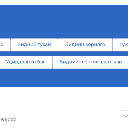
ас
Бидний тухай
Бидний зорилго
Түү
Удирдлагын баг
Биднийг сонгох шалтгаан
 headed.