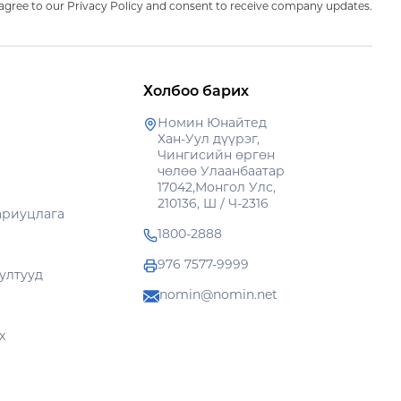
agree to our Privacy Policy and consent to receive company updates.
Холбоо барих
Номин Юнайтед
Хан-Уул дүүрэг,
Чингисийн өргөн
чөлөө Улаанбаатар
17042,Монгол Улс,
210136, Ш / Ч-2316
ариуцлага
1800-2888
976 7577-9999
ултууд
nomin@nomin.net
х