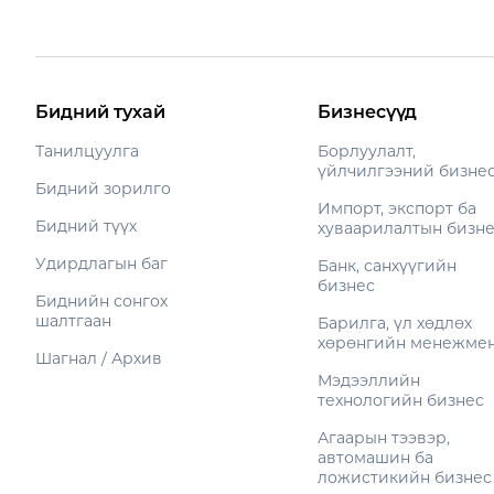
Бидний тухай
Бизнесүүд
Танилцуулга
Борлуулалт,
үйлчилгээний бизне
Бидний зорилго
Импорт, экспорт ба
Бидний түүх
хуваарилалтын бизн
Удирдлагын баг
Банк, санхүүгийн
бизнес
Биднийн сонгох
шалтгаан
Барилга, үл хөдлөх
хөрөнгийн менежме
Шагнал / Архив
Мэдээллийн
технологийн бизнес
Агаарын тээвэр,
автомашин ба
ложистикийн бизнес