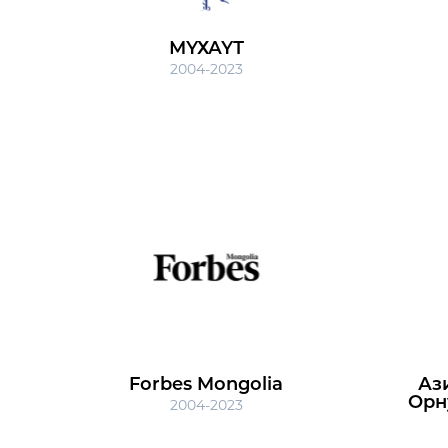
МҮХАҮТ
2004-2023
Forbes Mongolia
Аз
Орн
2004-2023