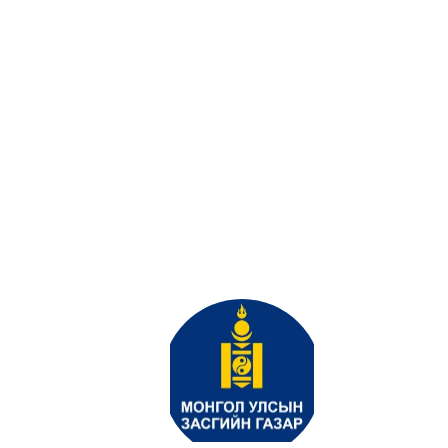
ал
тэй шагнал,