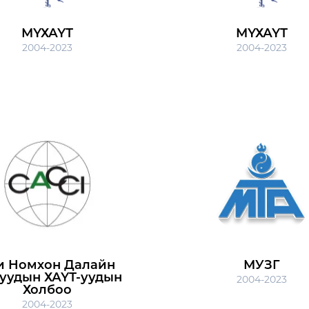
МҮХАҮТ
МҮХАҮТ
2004-2023
2004-2023
и Номхон Далайн
МУЗГ
уудын ХАҮТ-уудын
2004-2023
Холбоо
2004-2023