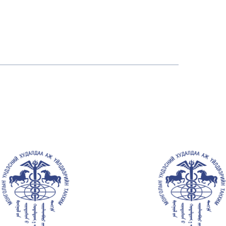
албар бүрт манлайл
манлайлж, чанар, итгэлийг баталгаажуулсан нэр хүнд
өргөмжлөлүүд.