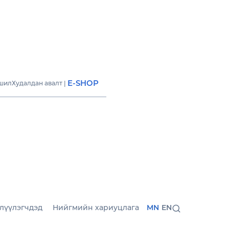
E-SHOP
шил
Худалдан авалт
|
хай
ГНАЛ / ӨРГӨМЖ
лүүлэгчдэд
Нийгмийн хариуцлага
MN
EN