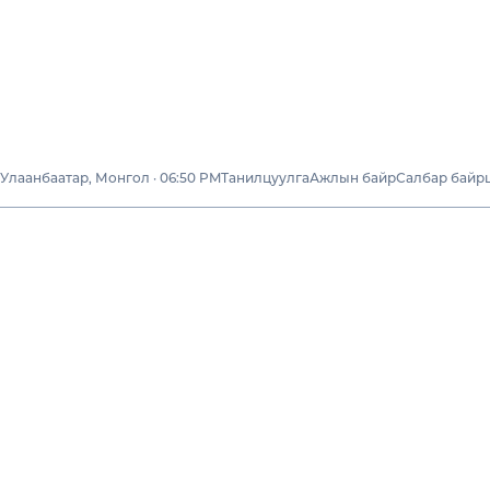
Улаанбаатар, Монгол · 06:50 PM
Танилцуулга
Ажлын байр
Салбар байр
Бизнесүүд
“УХААЛАГ
ЭРЧИМ ХҮЧ”
ХХК