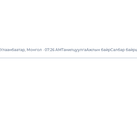
Улаанбаатар, Монгол · 07:26 AM
Танилцуулга
Ажлын байр
Салбар байр
Бизнесү
“Н