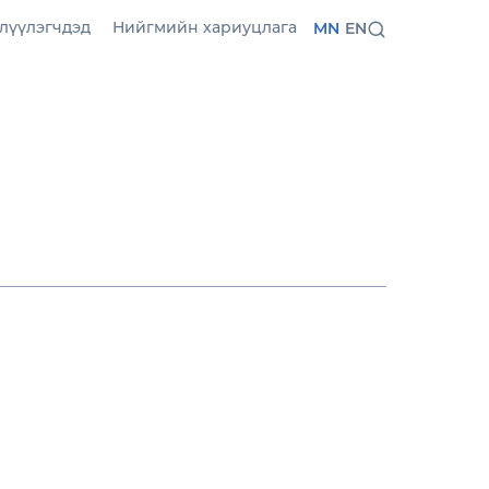
лүүлэгчдэд
Нийгмийн хариуцлага
MN
EN
ан, илүү уян хатан
гцэн онлайн
лдааны стратегиа