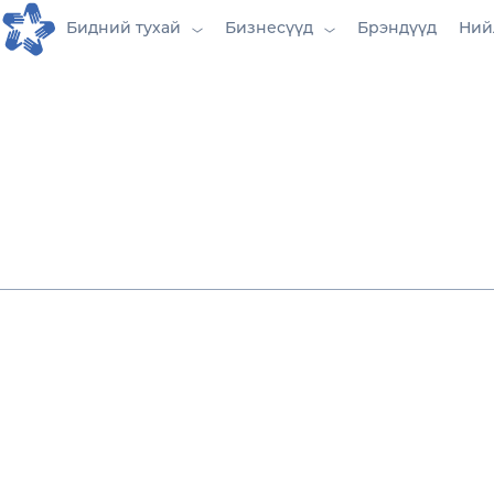
Бидний тухай
Бизнесүүд
Брэндүүд
Ний
Хэрэглэгчдэд танд илүү ойр, илүү хурд
платформ.
Дижитал технологийн хурдацтай зэрэ
худалдааны шинэ эрин үе, цахим худа