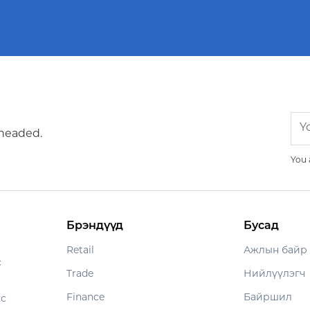
 headed.
You 
Брэндүүд
Бусад
Retail
Ажлын байр
с
Trade
Нийлүүлэгч
Finance
Байршил
ес