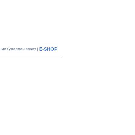
E-SHOP
шил
Худалдан авалт
|
үд
ОМИН ФЕЙШН” 