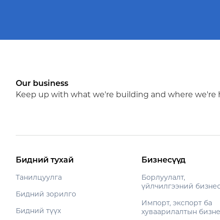
Our business
Keep up with what we're building and where we're
Бидний тухай
Бизнесүүд
Танилцуулга
Борлуулалт,
үйлчилгээний бизне
Бидний зорилго
Импорт, экспорт ба
Бидний түүх
хуваарилалтын бизн