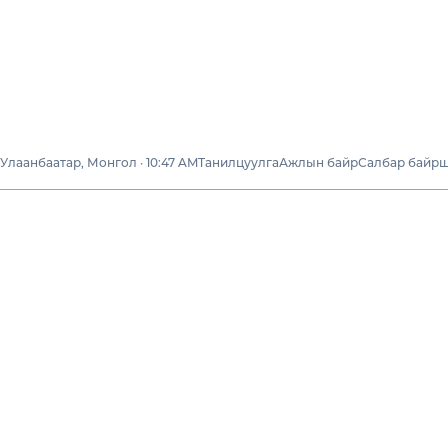
Улаанбаатар, Монгол · 10:47 AM
Танилцуулга
Ажлын байр
Салбар байр
Бизнесүүд
“НОМИН ФҮҮДС
ИНТЕРНЭЙШНЛ”
ХХК