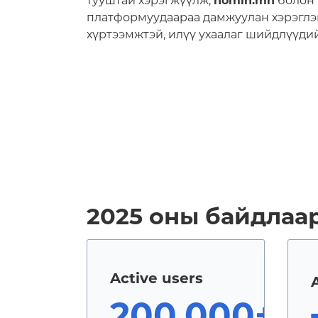
тууштай хэрэгжүүлж,
nomin.mn
болон
платформуудаараа дамжуулан хэрэглэ
хүртээмжтэй, илүү ухаалаг шийдлүүдий
2025 оны байдлаар
Active users