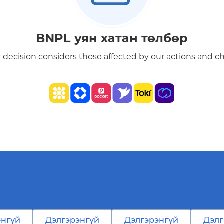
BNPL уян хатан төлбөр
 decision considers those affected by our actions and c
энгүй
Дэлгэрэнгүй
Дэлгэрэнгүй
Дэлг