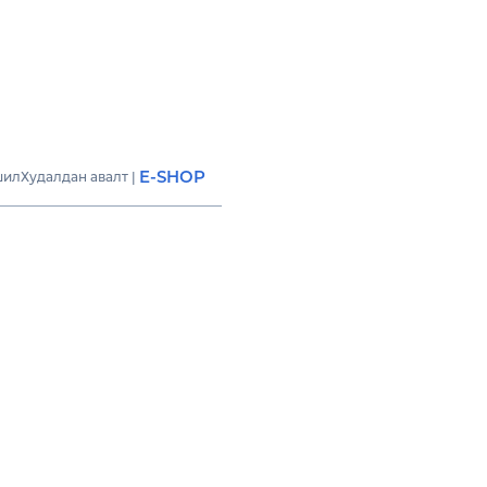
E-SHOP
шил
Худалдан авалт
|
С АЭРЛАЙНС ЮНИ