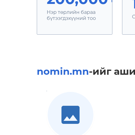
200,000+
Нэр төрлийн бараа
С
бүтээгдэхүүний тоо
nomin.mn
-ийг аши