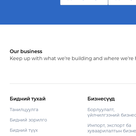
Our business
Keep up with what we're building and where we're
Бидний тухай
Бизнесүүд
Танилцуулга
Борлуулалт,
үйлчилгээний бизне
Бидний зорилго
Импорт, экспорт ба
Бидний түүх
хуваарилалтын бизн