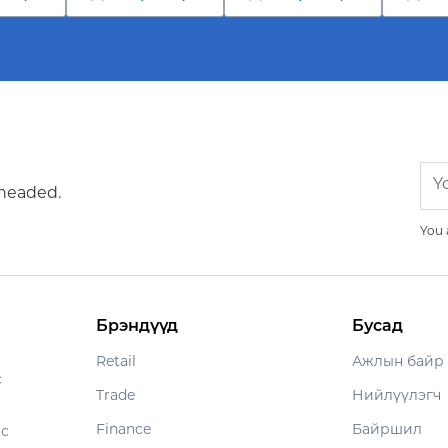
 headed.
You 
Брэндүүд
Бусад
Retail
Ажлын байр
с
Trade
Нийлүүлэгч
Finance
Байршил
ес