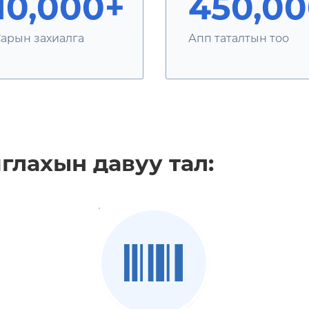
10,000+
450,0
арын захиалга
Апп таталтын тоо
глахын давуу тал: