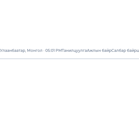
Улаанбаатар, Монгол · 05:01 PM
Танилцуулга
Ажлын байр
Салбар байр
Бизнесүүд
“ЧИНГИ