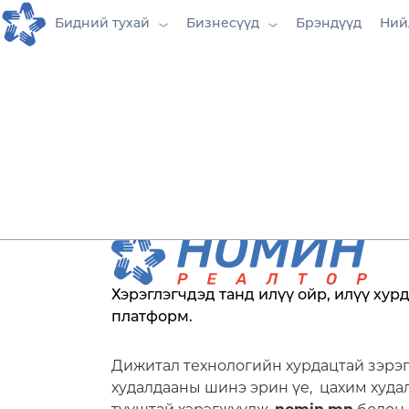
Бидний тухай
Бизнесүүд
Брэндүүд
Ний
Хэрэглэгчдэд танд илүү ойр, илүү хурд
платформ.
Дижитал технологийн хурдацтай зэрэ
худалдааны шинэ эрин үе, цахим худа