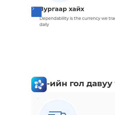
Зургаар хайх
Dependability is the currency we tra
daily
-ийн гол давуу