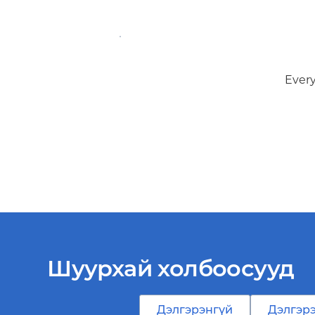
Every
Шуурхай холбоосууд
Дэлгэрэнгүй
Дэлгэр