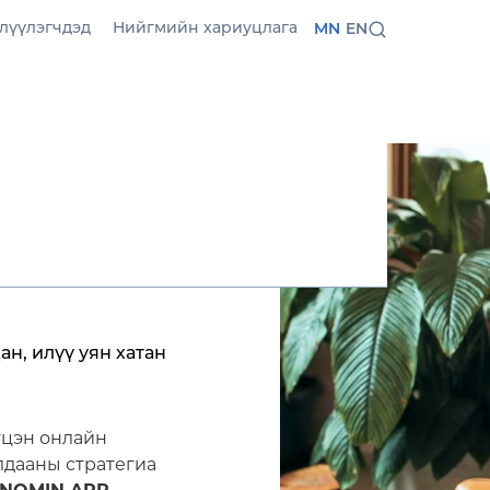
лүүлэгчдэд
Нийгмийн хариуцлага
MN
EN
ан, илүү уян хатан
гцэн онлайн
лдааны стратегиа