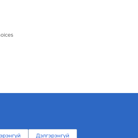
hoices
эрэнгүй
Дэлгэрэнгүй