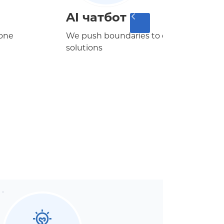
AI чатбот
yone
We push boundaries to create better
solutions