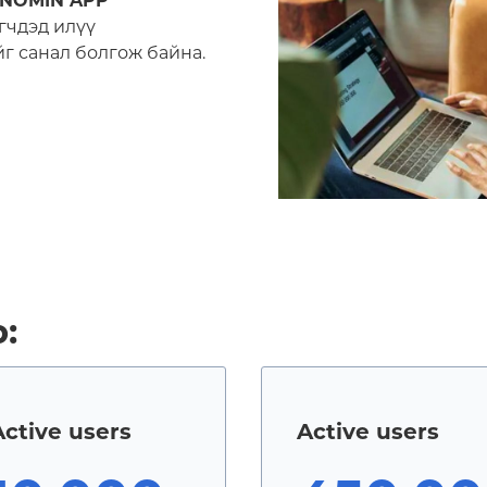
NOMIN APP
гчдэд илүү
г санал болгож байна.
:
Active users
Active users