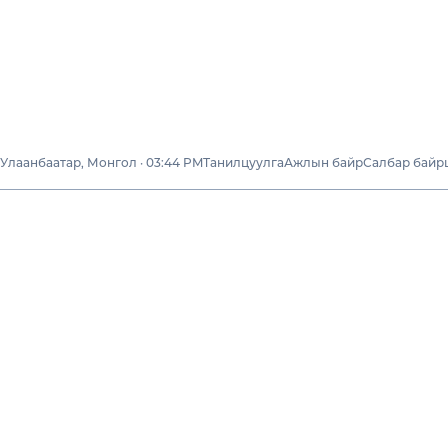
Улаанбаатар, Монгол · 03:44 PM
Танилцуулга
Ажлын байр
Салбар байр
Бизнесүүд
“НОМ