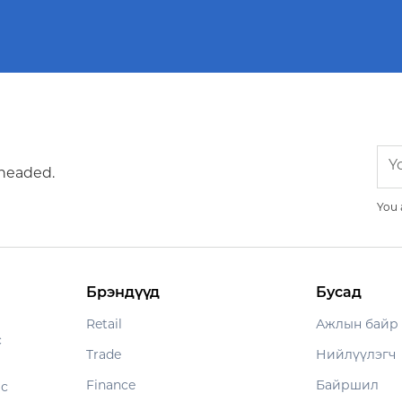
 headed.
You 
Брэндүүд
Бусад
Retail
Ажлын байр
с
Trade
Нийлүүлэгч
Finance
Байршил
ес