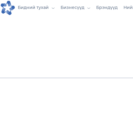
Бидний тухай
Бизнесүүд
Брэндүүд
Ний
Хэрэглэгчдэд танд илүү ойр, илүү хурд
платформ.
Дижитал технологийн хурдацтай зэрэ
худалдааны шинэ эрин үе, цахим худа