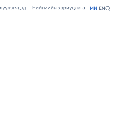
лүүлэгчдэд
Нийгмийн хариуцлага
MN
EN
ан, илүү уян хатан
гцэн онлайн
лдааны стратегиа