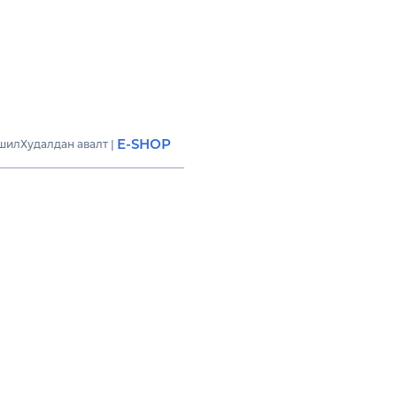
E-SHOP
шил
Худалдан авалт
|
ИН Супермаркет