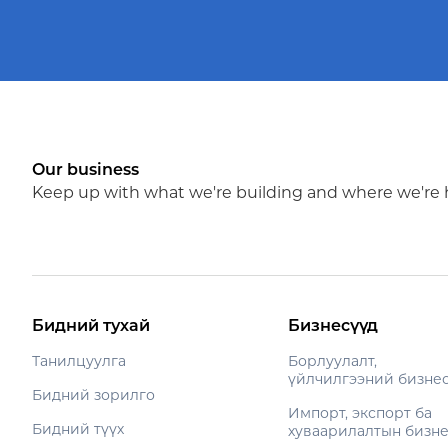
Our business
Keep up with what we're building and where we're
Бидний тухай
Бизнесүүд
Танилцуулга
Борлуулалт,
үйлчилгээний бизне
Бидний зорилго
Импорт, экспорт ба
Бидний түүх
хуваарилалтын бизн