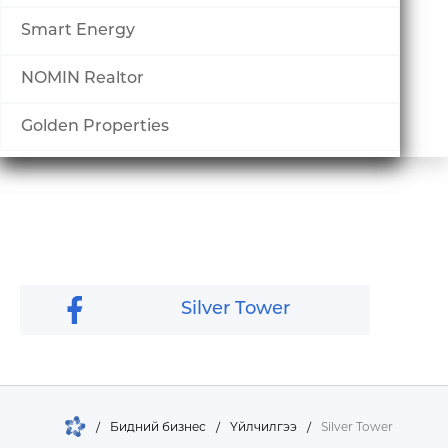
Шагнал
Smart Energy
БИЗНЕСҮҮД
NOMIN Realtor
Банк, санхүү
Golden Properties
Key Information
Silver Tower
/
Бидний бизнес
/
Үйлчилгээ
/
Silver Tower
Борлуулалт үйлчилгээ