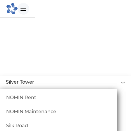
БИДНИЙ ТУХАЙ
Танилцуулга
Бидний зорилго
Silver Tower
Бидний түүх
NOMIN Rent
Удирдлагын баг
NOMIN Maintenance
Биднийг сонгох шалтгаан
Silk Road