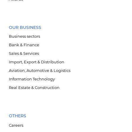
OUR BUSINESS
Business sectors
Bank & Finance
Барилга үл хөдлөх хөрөнгө
Sales & Services
Import, Export & Distribution
Aviation, Automotive & Logistics
Information Technology
Real Estate & Construction
OTHERS
Careers