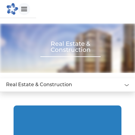
БИДНИЙ ТУХАЙ
Real Estate &
Construction
Танилцуулга
Бидний зорилго
Real Estate & Construction
Бидний түүх
Удирдлагын баг
Биднийг сонгох шалтгаан