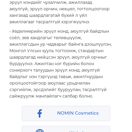
эрүүл мэндийг чухалчилж, ажиллахад
аюулгүй, эрүүл орчин, нөхцөл, тогтолцоогоор
хангахад шаардлагатай бүхий л үйл
ажиллагааг тасралтгүй хэрэгжүүлнэ.
• Хөдөлмөрийн эрүүл мэнд, аюулгүй байдлын
соёл, зөв хандлагыг төлөвшүүлж,
ажиллагсдын ур чадварыг байнга дээшлүүлэн,
Монгол Улсын хууль тогтоомж, стандартын
шаардлагад нийцсэн эрүүл, аюулгүй орчныг
бүрдүүлнэ. Ажилтан нэг бүрийн болон
сонирхогч талуудын эрүүл мэнд, аюулгүй
байдлыг нэн тэргүүнд тавьж, ажилтнуудын
оролцоотойгоор аюулаас урьдчилан
сэргийлж, эрсдэлийг бууруулан, тасралтгүй
сайжруулж манлайлагч салбар болно.
NOMIN Cosmetics