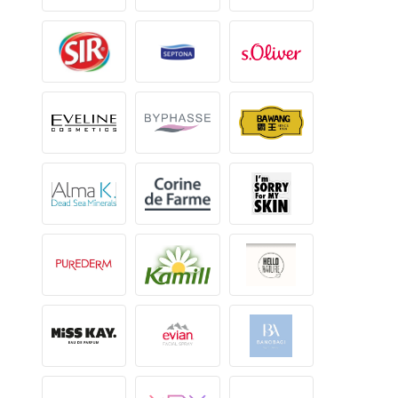
Агаарын тээвэр, автомотив, логистик