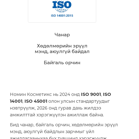
Чанар
Хөдөлмөрийн эрүүл
Барилга үл хөдлөх хөрөнгө
мэнд, аюулгүй байдал
Байгаль орчин
Номин Косметикс нь 2024 онд
ISO 9001
,
ISO
14001
,
ISO 45001
олон улсын стандартуудыг
нэвтрүүлж, 2026 онд гурав дахь жилдээ
амжилттай хэрэгжүүлэн ажиллаж байна.
Бид чанар, байгаль орчин, хөдөлмөрийн эрүүл
мэнд, аюулгүй байдлын зарчмыг үйл
ажиллагааныхаа бүх түвшинд хэрэгжүүлж,