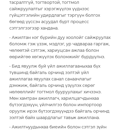
тасралтгүй, тогтвортой, тогтмол
Ажлын байр
сайжруулалтыг хэрэгжүүлэх үүднээс
Мэдээ мэдээлэл
гүйцэтгэлийн удирдлагыг тэргүүн болгох
бөгөөд үүссэн асуудал бүрт процесс
Салбар байршил
сэтгэлгээгээр хандана.
MN
Тендер
EN
• Ажилтан нэг бүрийн дуу хоолойг сайжруулах
боломж гэж үзэж, мэдлэг, ур чадвараа гаргаж,
Холбоо барих
1800-2888
чөлөөтэй сэтгэж, хариуцсан ажлаа болон
өөрийгөө хөгжүүлэх боломжийг бүрдүүлнэ.
• Бид явуулж буй үйл ажиллагааныхаа бүх
түвшинд байгаль орчинд ээлтэй үйл
ажиллагаа явуулах санал санаачлагыг
дэмжиж, байгаль орчинд үзүүлэх сөрөг
нөлөөллийг тогтмол бууруулахыг хичээнэ.
Мөн хамтран ажиллагч, харилцагчдынхаа
бүтээгдэхүүн, үйлчилгээ болон импортоор
оруулж ирэх бүтээгдэхүүндээ байгаль орчинд
ээлтэй байх шаардлагыг тавьж ажиллана.
• Ажилтнуудынхаа биеийн болон сэтгэл зүйн