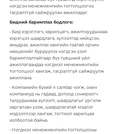
нэгдсэн менежментийн тогтолцоогоо
тасралтгүй сайжруулан ажилладаг.
Бидний баримтлах бодлого:
• Бид хэрэглэгч, харилцагч, ажилтнуудынхаа
БРЭНД
хэрэгцээ шаардлага, хүлээлтэд нийцсэн,
амьдрах, ажиллах хамгийн таатай орчин
нөхцөлийг бүрдүүлэх нэгдсэн үзэл
НИЙГМИЙН ХАРИУЦЛАГА
баримтлалтайгаар бүх түвшний үйл
ажиллагаандаа нэгдмэл менежментийн
тогтолцоог хангаж, тасралтгүй сайжруулж
ажиллана.
• Компанийн бүхий л салбар нэгж, охин
компаниуд нь гадаад, дотоод сонирхогч
талуудынхаа хүлээлт, шаардлагыг үргэлж
харгалзан үзэж, шаардлагатай мэдлэг
мэдээллээр хангаж, тогтмол харилцаа
E-SHOP
холбоотой байна.
• Нэгдмэл менежментийн тогтолцооны