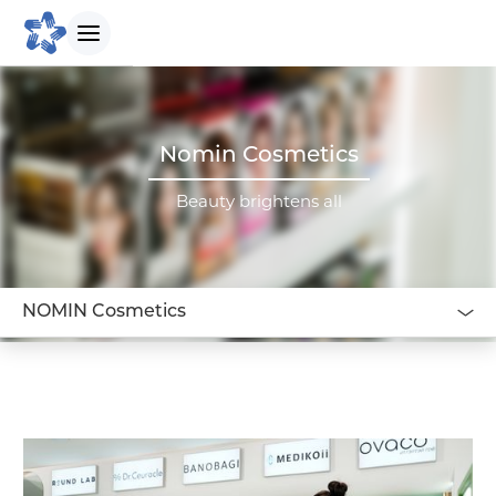
БИДНИЙ ТУХАЙ
Nomin Cosmetics
Танилцуулга
Beauty brightens all
Бидний зорилго
NOMIN Cosmetics
Бидний түүх
Удирдлагын баг
Биднийг сонгох шалтгаан