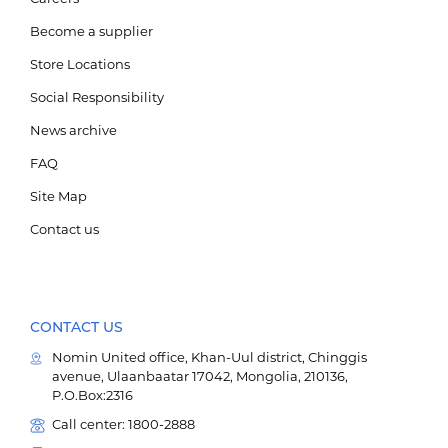
Become a supplier
Store Locations
Social Responsibility
БРЭНД
News archive
FAQ
НИЙГМИЙН ХАРИУЦЛАГА
Site Map
Contact us
CONTACT US
Nomin United office, Khan-Uul district, Chinggis
avenue, Ulaanbaatar 17042, Mongolia, 210136,
E-SHOP
P.O.Box:2316
Call center: 1800-2888