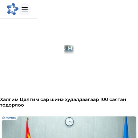
БИДНИЙ ТУХАЙ
Мэдээ мэдээлэл
Танилцуулга
Бидний зорилго
Бидний түүх
Халгим Цалгим сар шинэ худалдаагаар 100 саятан
тодорлоо
Удирдлагын баг
Биднийг сонгох шалтгаан