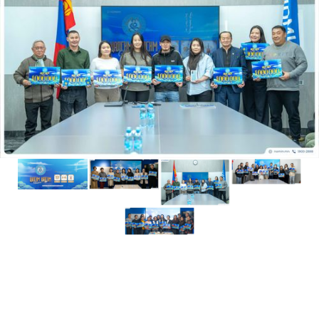
Шагнал
БИЗНЕСҮҮД
Банк, санхүү
Борлуулалт үйлчилгээ