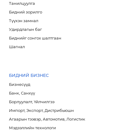
Танилцуулга
Бидний зорилго
Түүхэн замнал
Удирдлагын баг
Биднийг сонгох шалтгаан
Барилга үл хөдлөх хөрөнгө
Шагнал
БИДНИЙ БИЗНЕС
Бизнесүүд
Банк, Санхүү
Борлуулалт, Үйлчилгээ
Импорт, Экспорт, Дистрибьюшн
Агаарын тээвэр, Автомотив, Логистик
Мэдээллийн технологи