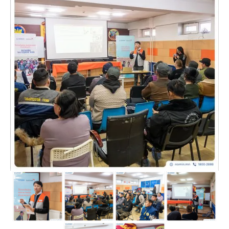
Шагнал
БИЗНЕСҮҮД
Банк, санхүү
Борлуулалт үйлчилгээ