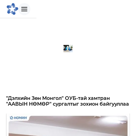
БИДНИЙ ТУХАЙ
Мэдээ мэдээлэл
Танилцуулга
Бидний зорилго
Бидний түүх
"Дэлхийн Зөн Монгол" ОУБ-тай хамтран
"ААВЫН НӨМӨР" сургалтыг зохион байгууллаа
Удирдлагын баг
Биднийг сонгох шалтгаан