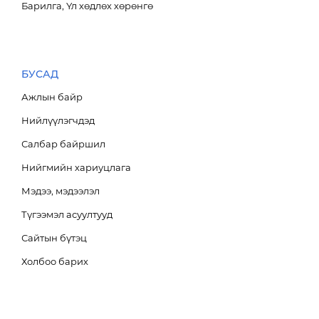
Барилга, Үл хөдлөх хөрөнгө
БУСАД
БРЭНД
Ажлын байр
Нийлүүлэгчдэд
НИЙГМИЙН ХАРИУЦЛАГА
Салбар байршил
Нийгмийн хариуцлага
Мэдээ, мэдээлэл
Түгээмэл асуултууд
Сайтын бүтэц
Холбоо барих
E-SHOP