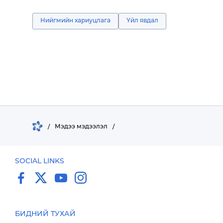
Нийгмийн хариуцлага
Үйл явдал
/
Мэдээ мэдээлэл
/
SOCIAL LINKS
БИДНИЙ ТУХАЙ
Мэдээллийн технологи