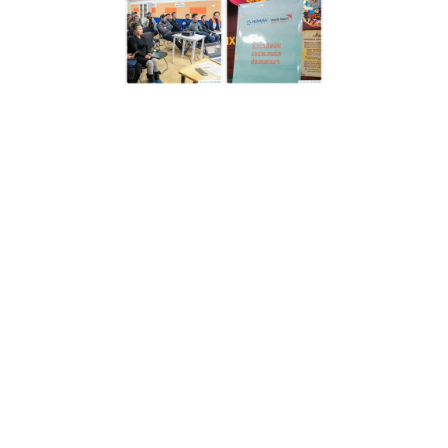
Та ямар аав бэ?
"НОМИН Холдинг ХХК"
Дэлхийн зөн
Монгол ОУБ"
СХД-ийн
3
Импорт, Экспорт дистрибьюшн
7-р
"Аавын нөмөр"