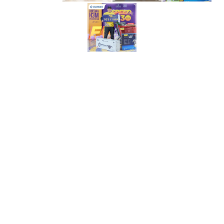
“Speed 130”
Импорт, Экспорт дистрибьюшн
3 сарын тохирлоор Ховд
аймгаас 1 азтан, Төв аймгаас 1 азтан,
Улаанбаатар хотоос 3 азтан тус бүр