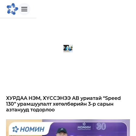
БИДНИЙ ТУХАЙ
Мэдээ мэдээлэл
Танилцуулга
Бидний зорилго
Бидний түүх
ХУРДАА НЭМ, ХҮСCЭНЭЭ АВ уриатай “Speed
130” урамшуулалт хөтөлбөрийн 3-р сарын
Удирдлагын баг
азтанууд тодорлоо
Биднийг сонгох шалтгаан