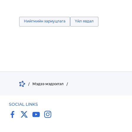
Нийгмийн хариуцлага
Үйл явдал
Барилга үл хөдлөх хөрөнгө
/
Мэдээ мэдээлэл
/
SOCIAL LINKS