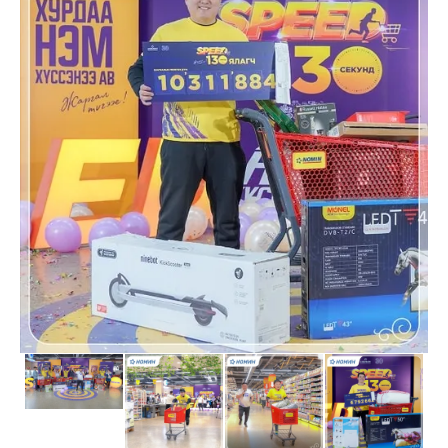
Шагнал
БИЗНЕСҮҮД
Банк, санхүү
Борлуулалт үйлчилгээ