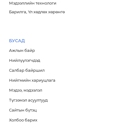
Мэдээллийн технологи
Ажлын байр
Барилга, Үл хөдлөх хөрөнгө
Мэдээ мэдээлэл
Салбар байршил
MN
Тендер
EN
БУСАД
Холбоо барих
1800-2888
Ажлын байр
Нийлүүлэгчдэд
Салбар байршил
Нийгмийн хариуцлага
Мэдээ, мэдээлэл
Түгээмэл асуултууд
Сайтын бүтэц
Холбоо барих