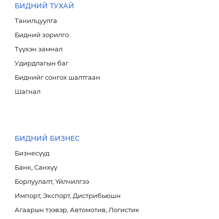
БИДНИЙ ТУХАЙ
Танилцуулга
Бидний зорилго
Түүхэн замнал
БРЭНД
Удирдлагын баг
Биднийг сонгох шалтгаан
НИЙГМИЙН ХАРИУЦЛАГА
Шагнал
БИДНИЙ БИЗНЕС
Бизнесүүд
Банк, Санхүү
Борлуулалт, Үйлчилгээ
E-SHOP
Импорт, Экспорт, Дистрибьюшн
Агаарын тээвэр, Автомотив, Логистик